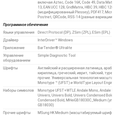
включая Aztec, Code 16K, Code 49, Data Matrix,
13, EAN.UCC 128, GridMatrix, HIBC 39, HIBC 128
(модифицированный Plessey), PDF417, Micro P
Postnet, QRCode, RSS-14 (разные вариации),
Программное обечпечение
Языки управления
Direct Protocol (DP), ZSim (ZPL), ESim (EPL)
Драйвер
InterDriver™ Windows
Приложение
BarTender® Ultralite
Управление
Simple Diagnostic Tool
оборудованием
Шрифты
Английский и расширенная латиница, арабск
кириллица, греческий, иврит, тайский, туре
прочие. Универсальная технология масшта
Monotype ™ (UFST) и WorldType Layout Engine
Наборы символов
Monotype UFST+WTLE Andale Mono, Andale Mo
Univers, Univers Bold, Univers Condensed Bold,
Condensed Bold, MHeiGB18030C_Medium (уп
GB18030)
Прочие шрифты
MSung HK Medium (масштабируемый шрифт T