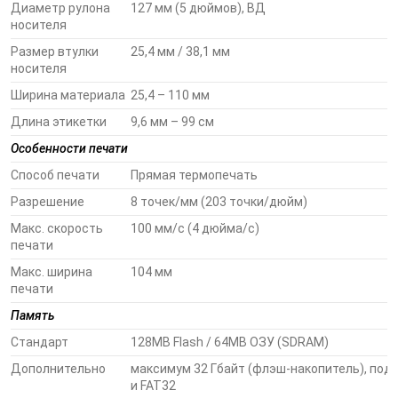
Данная модель часто применяется для печати квитанций при
Диаметр рулона
127 мм (5 дюймов), ВД
экспресс-доставке товаров, этикеток для лабораторных
носителя
анализов, браслетов и проб крови в здравоохранении,
Размер втулки
25,4 мм / 38,1 мм
ценников и чеков в розничной торговле, посадочных талонов
носителя
в сфере транспортных перевозок, этикеток для маркировки
Ширина материала
25,4 – 110 мм
багажа и грузов в логистике, билетов для парковки
автомобилей, а также для решения других задач, где не
Длина этикетки
9,6 мм – 99 см
предъявляются высокие требования к скорости термопечати.
Особенности печати
Конфигурации
Способ печати
Прямая термопечать
Разрешение
8 точек/мм (203 точки/дюйм)
PC42DLE030013
PC42D,4ips,Black,USB. 203dpi, European Power co
Макс. скорость
100 мм/с (4 дюйма/с)
PC42DLE033013
PC42D,4ips,Black,USB + Serial + Eth. 203dpi, 203d
печати
Макс. ширина
104 мм
печати
Память
Стандарт
128MB Flash / 64MB ОЗУ (SDRAM)
Дополнительно
максимум 32 Гбайт (флэш-накопитель), по
и FAT32