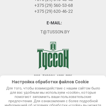
+375 (29) 560-53-68
+375 (29) 620-46-22
E-MAIL:
T@TUSSON.BY
ООО «ТУССОН» 1992–2026
Настройка обработки файлов Сookie
Разработка сайта — Новый сайт
Для того, чтобы взаимодействие с нашим сайтом было
Политика в отношении обработки персональных данных
для вас удобным мы используем «cookie», которые
помогают запомнить ваши пользовательские
Политика видеонаблюдения
предпочтения. Для ознакомления с более подробной
Правила оказания платежных услуг
информацией об условиях обработки «cookie» вы можете