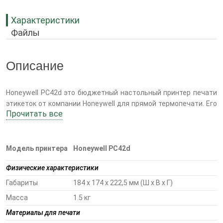
Характеристики
Файлы
Описание
Honeywell PC42d это бюджетный настольный принтер печати
этикеток от компании Honeywell для прямой термопечати. Его
Прочитать все
отличительными чертами являются привлекательный дизайн,
прочная конструкция, компактность, удобство при загрузке
ленты этикеток, автоматическое выравнивание бумаги при
печати.
Модель принтера
Honeywell PC42d
Физические характеристики
Принтер PC42d печатает со скоростью 4”/сек. при разрешении
в 203 dpi. Максимальная ширина печати – 104 мм. В базовой
Габариты
184 x 174 x 222,5 мм (Ш x В x Г)
комплектации принтер имеет 128Мб флэш-памяти и 64Мб
Масса
1.5 кг
оперативной памяти (SDRAM).
Материалы для печати