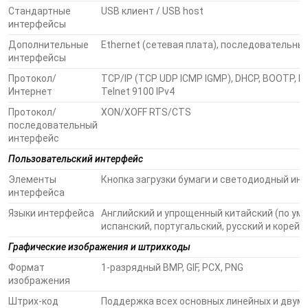
Стандартные
USB клиент / USB host
интерфейсы
Дополнительные
Ethernet (сетевая плата), последовательны
интерфейсы
Протокол/
TCP/IP (TCP UDP ICMP IGMP), DHCP, BOOTP, LP
Интернет
Telnet 9100 IPv4
Протокол/
XON/XOFF RTS/CTS
последовательный
интерфейс
Пользовательский интерфейс
Элементы
Кнопка загрузки бумаги и светодиодный ин
интерфейса
Языки интерфейса
Английский и упрощенный китайский (по умо
испанский, португальский, русский и корейс
Графические изображения и штрихкоды
Формат
1-разрядный BMP, GIF, PCX, PNG
изображения
Штрих-код
Поддержка всех основных линейных и двум