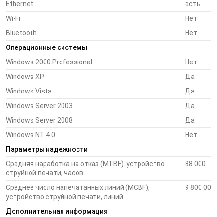
товара для размещения рядом с товаром
Ethernet
есть
Wi-Fi
Нет
Транспорт: билеты, багажные бирки, маркировка
Bluetooth
Нет
грузов
Операционные системы
Windows 2000 Professional
Нет
Скорость
Windows XP
Да
TM-C3500 один из самых быстрых из доступных на
Windows Vista
Да
сегодняшний день настольных струйных этикеточных
Windows Server 2003
Да
принтеров. Его скорость превышает скорость печати
аналогичного принтера предыдущего поколения TM-C3400.
Windows Server 2008
Да
Скорость его печати — 103 мм/сек — сравнима со скоростью
Windows NT 4.0
Нет
печати термопринтера.
Параметры надежности
Универсальность
Средняя наработка на отказ (MTBF), устройство
88 000
струйной печати, часов
TM-C3500 работает со множеством типов носителей:
позволяет печатать полноцветные купоны на рулонной
Среднее число напечатанных линий (MCBF),
9 800 000
бумаге, стикеры на этикеточной ленте с вырубными
устройство струйной печати, линий
этикетками и черными метками, а также осуществляет
Дополнительная информация
печать на синтетических носителях. Ширина используемого