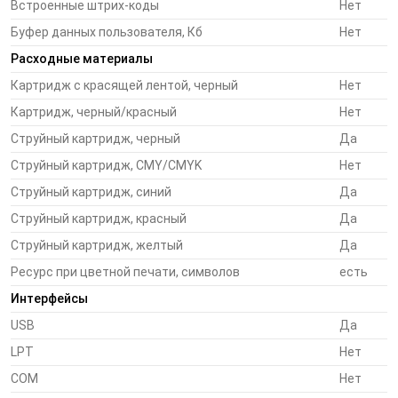
Встроенные штрих-коды
Нет
маркировка компонентов, инвентарные стикеры,
предупреждающие стикеры
Буфер данных пользователя, Кб
Нет
Расходные материалы
Лечебные учреждения, лаборатории: цветные
Картридж с красящей лентой, черный
Нет
этикетки для маркировки пробирок с анализами,
Картридж, черный/красный
Нет
мешков для хранения крови, рентгеновских снимков.
Отпечатки стойки к заморозке.
Струйный картридж, черный
Да
Струйный картридж, CMY/CMYK
Нет
Фармацевтика: маркировка лекарственных средств
Струйный картридж, синий
Да
при индивидуальной расфасовке, маркировка
Струйный картридж, красный
Да
лекарственных средств при изготовлении по
рецепту
Струйный картридж, желтый
Да
Ресурс при цветной печати, символов
есть
Организация мероприятий: входные билеты,
Интерфейсы
именные бейджи
USB
Да
LPT
Нет
Розничная торговля: красочные ценники, яркие
COM
Нет
ценники для обозначения скидки, спецификации