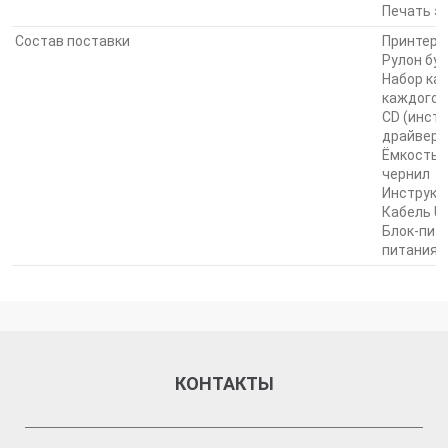
Печать э
затруднений.
Состав поставки
Принтер 
Рулон бум
Набор ка
каждого 
CD (инстр
драйвер,
Ёмкость 
чернил
Инструкц
Кабель U
Блок-пита
питания)
КОНТАКТЫ