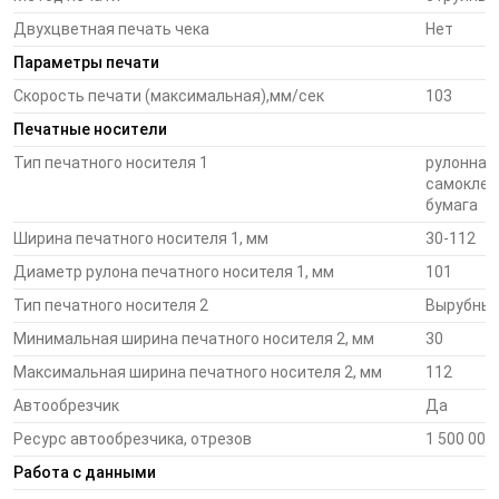
этикеток
Двухцветная печать чека
Нет
Параметры печати
Встроенный долговечный автоотрезчик
Скорость печати (максимальная),мм/сек
103
Печатные носители
Мониторинг состояния принтера и уровня расхода
чернил благодаря удобному ЖК-экрану
Тип печатного носителя 1
рулонная
самоклею
бумага
В комплект входит ПО для создания этикеток
Ширина печатного носителя 1, мм
30-112
NiceLabel
Диаметр рулона печатного носителя 1, мм
101
Тип печатного носителя 2
Вырубные
Сферы применения
Минимальная ширина печатного носителя 2, мм
30
Многофункциональный принтер Epson TM-C3500 выполняет
Максимальная ширина печатного носителя 2, мм
112
задачи полноцветной печати «по запросу» для разных
вертикальных рынков.
Автообрезчик
Да
Ресурс автообрезчика, отрезов
1 500 000
Производство (мелкий и средний бизнес):
Работа с данными
изготовление цветных этикеток на продукцию,