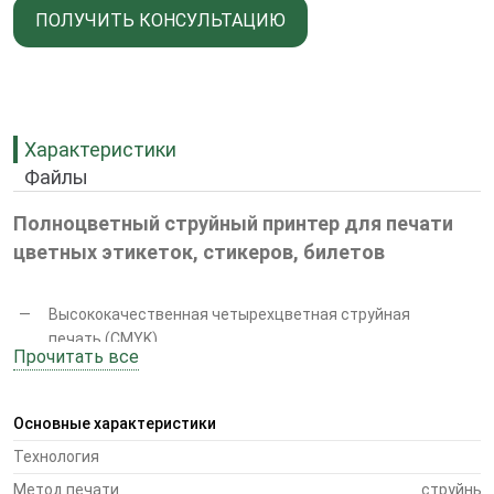
ПОЛУЧИТЬ КОНСУЛЬТАЦИЮ
Характеристики
Файлы
Полноцветный струйный принтер для печати
цветных этикеток, стикеров, билетов
Высококачественная четырехцветная струйная
печать (CMYK)
Прочитать все
Высокая скорость печати этикеток – до 103 мм/сек
Основные характеристики
Технология
Раздельные картриджи для эффективного
использования ресурса и снижения себестоимости
Метод печати
струйный