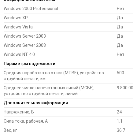
обозначения скидки, спецификации товара для
размещения рядом с товаром
Windows 2000 Professional
Нет
Windows XP
Да
Транспорт:
маркировка грузов
Windows Vista
Да
Windows Server 2003
Да
Windows Server 2008
Да
Высокая скорость и качество
Windows NT 4.0
Нет
печати
Параметры надежности
Средняя наработка на отказ (MTBF), устройство
500
Скорость печати Epson ColorWorks C7500 - 300 мм/сек -
струйной печати, км
сравнима со скоростью печати термопринтера. Благодаря
уникальной технологии печати Epson PrecisionCore принтер
Среднее число напечатанных линий (MCBF),
9 800 000
устройство струйной печати, линий
Epson ColorWorks C7500 максимально точно печатает штрих-
коды и мелкий текст. Уникальная технология мониторинга
Дополнительная информация
состояния печатающей головки Nozzle Verification Technology
Напряжение, В
24
(NVT) обеспечивает стабильно высокое качество отпечатков
Сила тока, рабочая, А
1.1
и предотвращает появление «битых» пикселей и
незапечатанных областей.
Вес, кг
36.7