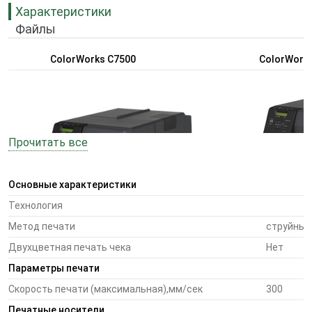
Характеристики
Файлы
ColorWorks C7500
СolorWorks 
Прочитать все
Основные характеристики
Технология
Метод печати
струйный
Двухцветная печать чека
Нет
Идеальное решение для тех сфер бизнеса,
Принтер сочетает
где основным критерием выбора, является
качество печати
Параметры печати
повышенная стойкость отпечатка
Скорость печати (максимальная),мм/сек
300
(соответствующая стандартам HGS)
Печатные носители
- Пигментные чернила DuraBrite Ultra
- Стойкие пигме