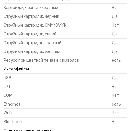
разных вертикальных рынков:
Картридж, черный/красный
Нет
Струйный картридж, черный
Да
Производство (мелкий и средний бизнес):
Струйный картридж, CMY/CMYK
Нет
изготовление цветных этикеток на продукцию,
маркировка компонентов, инвентарные стикеры,
Струйный картридж, синий
Да
предупреждающие стикеры
Струйный картридж, красный
Да
Струйный картридж, желтый
Да
Лечебные учреждения, лаборатории:
цветные
Ресурс при цветной печати, символов
есть
этикетки для маркировки пробирок с анализами,
мешков для хранения крови, рентгеновских снимков.
Интерфейсы
Отпечатки стойки к заморозке
USB
Да
LPT
Нет
Фармацевтика:
маркировка лекарственных средств
COM
Нет
при индивидуальной расфасовке, маркировка
лекарственных средств при изготовлении по
Ethernet
есть
рецепту
Wi-Fi
Нет
Bluetooth
Нет
Розничная торговля:
красочные ценники для
Операционные системы