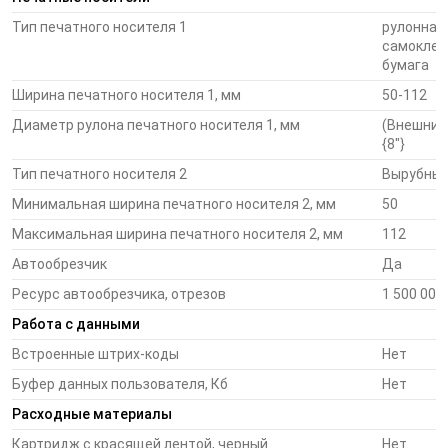
Тип печатного носителя 1
рулонная
- Фокус на печати на
матовых
носителях
- Фокус на печат
самоклею
носителях
бумага
Ширина печатного носителя 1, мм
50-112
Принтер Epson ColorWorks С7500 станет незаменимым
Диаметр рулона печатного носителя 1, мм
(Внешний
решением для тех пользователей, кто уделяет особое
{8"}
внимание качеству и стойкости отпечатков на матовых
носителях. Производители продукции смогут экономично
Тип печатного носителя 2
Вырубные
решать задачи по печати высококачественных цветных
Минимальная ширина печатного носителя 2, мм
50
этикеток в необходимых им объемах. С принтером Epson
Максимальная ширина печатного носителя 2, мм
112
ColorWorks С7500 вы можете самостоятельно напечатать
предварительный образец этикетки и внести при
Автообрезчик
Да
необходимости изменения в макет без удорожания
Ресурс автообрезчика, отрезов
1 500 000
стоимости всего тиража.
Работа с данными
Сферы применения
Встроенные штрих-коды
Нет
Буфер данных пользователя, Кб
Нет
Многофункциональный принтер Epson ColorWorks C7500
Расходные материалы
выполняет задачи полноцветной печати «по запросу» для
Картридж с красящей лентой, черный
Нет