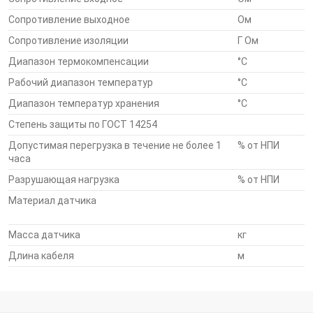
Многоступенчатая система контроля качества
Сопротивление выходное
Ом
тензодатчика
Сопротивление изоляции
Г Ом
Потребителю тензодатчики поставляются,
Диапазон термокомпенсации
°С
подобранными по группам для совместного
Рабочий диапазон температур
°С
использования в весах
Диапазон температур хранения
°С
Степень защиты по ГОСТ 14254
Гарантийный срок 12 мес.
Допустимая перегрузка в течение не более 1
% от НПИ
часа
Разрушающая нагрузка
% от НПИ
Соответствие стандартам
Материал датчика
Масса датчика
кг
Датчики сило- и весоизмерительные типа Н11 внесены в
Госреестр средств измерений РФ под № 55200-13.
Длина кабеля
м
Датчики весоизмерительные типа Н11 сертифицированы на
соответствие требованиям Технического регламента
Таможенного союза TP ТС 012/2011 «О безопасности