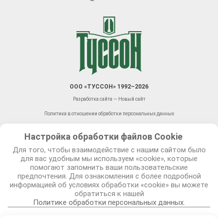
ООО «ТУССОН» 1992–2026
Разработка сайта — Новый сайт
Политика в отношении обработки персональных данных
Политика видеонаблюдения
Настройка обработки файлов Сookie
Правила оказания платежных услуг
Для того, чтобы взаимодействие с нашим сайтом было
для вас удобным мы используем «cookie», которые
Права, связанные с обработкой персональных данных,
механизм их реализации в чат боте Туссон сервис
помогают запомнить ваши пользовательские
предпочтения. Для ознакомления с более подробной
информацией об условиях обработки «cookie» вы можете
© 2026 TUSSON.by
обратиться к нашей
Политике обработки персональных данных.