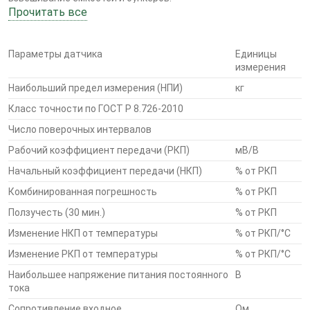
Прочитать все
Особенности
Параметры датчика
Единицы
измерения
Наибольший предел измерения (НПИ)
кг
Материал упругого элемента: конструкционная
Класс точности по ГОСТ Р 8.726-2010
сталь
Число поверочных интервалов
Рабочий коэффициент передачи (РКП)
мВ/В
Герметизация тензодатчика осуществляется
Начальный коэффициент передачи (НКП)
% от РКП
специальными герметиками и крышкой
Комбинированная погрешность
% от РКП
Конструкция тензодатчиков позволяет создавать
Ползучесть (30 мин.)
% от РКП
весы минимальной высоты
Изменение НКП от температуры
% от РКП/°С
Изменение РКП от температуры
% от РКП/°С
Используются уникальные методики при
Наибольшее напряжение питания постоянного
В
нормировании параметров и испытаниях
тока
Сопротивление входное
Ом