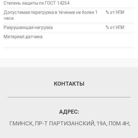
Степень защиты по ГОСТ 14254
нержавеющей стали, прикрепленными к упругому
Допустимая перегрузка в течение не более 1
элементу с помощью лазерной сварки
% от НПИ
часа
Разрушающая нагрузка
% от НПИ
Каждый датчик проходит проверку на
герметичность гелиевым течеискателем
Материал датчика
Датчики не требуют подбора в группы для
совместного использования в весах
Предназначен для использования совместно с
блоком БКЦ и преобразователем ТЦ-017
КОНТАКТЫ
Гарантийный срок 1 год
АДРЕС:
Г.МИНСК, ПР-Т ПАРТИЗАНСКИЙ, 19А, ПОМ.4Н;
Соответствие стандартам