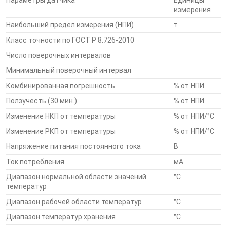
Параметры датчика
Единицы
измерения
Наибольший предел измерения (НПИ)
т
Цифровой сигнал. Обмен данными с внешними
Класс точности по ГОСТ Р 8.726-2010
устройствами по каналу RS-485
Число поверочных интервалов
Минимальный поверочный интервал
В электронной схеме датчика используется
Комбинированная погрешность
% от НПИ
процессор ATMEL® серии Automotive и АЦП Analog
Devices, обладающие повышенной устойчивостью к
Ползучесть (30 мин.)
% от НПИ
перепадам температур в широком диапазоне
Изменение НКП от температуры
% от НПИ/°С
Изменение РКП от температуры
% от НПИ/°С
Тензодатчики легко встраиваются при монтаже
Напряжение питания постоянного тока
В
весоизмерительной системы
Ток потребления
мА
Датчики изготовлены из материалов и
Диапазон нормальной области значений
°С
температур
комплектующих лучших мировых производителей
Диапазон рабочей области температур
°С
Герметизация тензо- и термочувствительной схем
Диапазон температур хранения
°С
производится кожухом и мембранами из