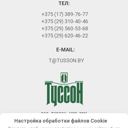
ТЕЛ:
Датчики серии МВЦ внесены в Госреестр средств измерений
+375 (17) 389-76-77
РФ под № 46008-10.
+375 (29) 310-40-46
+375 (29) 560-53-68
+375 (29) 620-46-22
E-MAIL:
T@TUSSON.BY
ООО «ТУССОН» 1992–2026
Настройка обработки файлов Сookie
Разработка сайта — Новый сайт