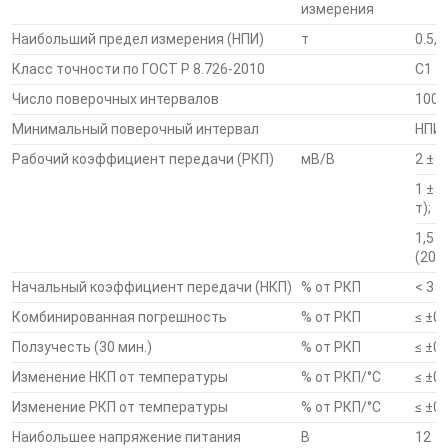
измерения
Наибольший предел измерения (НПИ)
т
0.5, 1
Датчики изготовлены из материалов и
комплектующих лучших мировых производителей
Класс точности по ГОСТ Р 8.726-2010
С1
Число поверочных интервалов
1000
При нормировании параметров датчика и
Минимальный поверочный интервал
НПИ 
испытаниях используются уникальные методики
Рабочий коэффициент передачи (РКП)
мВ/В
2 ± 0
1 ± 0
Многоступенчатая система контроля качества
т);
тензодатчиков
1,5 ±
(20 т
Потребителю тензодатчики поставляются,
Начальный коэффициент передачи (НКП)
% от РКП
< 3
подобранными по группам для совместного
использования в системах
Комбинированная погрешность
% от РКП
≤ ±0
Ползучесть (30 мин.)
% от РКП
≤ ±0
Гарантийный срок 12 мес.
Изменение НКП от температуры
% от РКП/°С
≤ ±0
Изменение РКП от температуры
% от РКП/°С
≤ ±0
Наибольшее напряжение питания
В
12