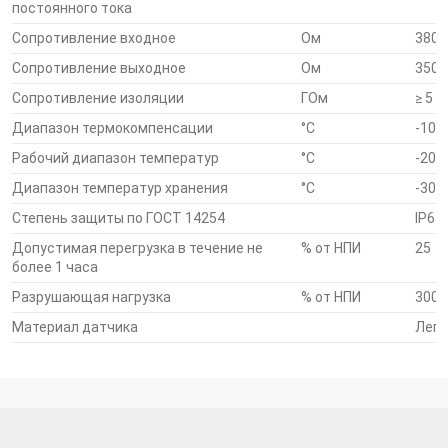
постоянного тока
Соответствие стандартам
Сопротивление входное
Ом
380 
Сопротивление выходное
Ом
350 
Датчики сило- и весоизмерительные серии С внесены в
Госреестр средств измерений РФ под № 53838-13.
Сопротивление изоляции
ГОм
≥ 5
Датчики сило- и весоизмерительные серии С внесены в
Диапазон термокомпенсации
°С
-10..
Госреестр средств измерений Республики Беларусь под № РБ
Рабочий диапазон температур
°С
-20..
03 02 5312 13.
Датчики весоизмерительные серии С сертифицированы на
Диапазон температур хранения
°С
-30..
соответствие требованиям Технического регламента
Степень защиты по ГОСТ 14254
IP65
Таможенного союза TP ТС 012/2011 «О безопасности
Допустимая перегрузка в течение не
% от НПИ
25
оборудования для работы во взрывоопасных средах».
более 1 часа
Сертификат №ТС RU C-RU.ГБ05.В.00238.
Разрушающая нагрузка
% от НПИ
300
Материал датчика
Леги