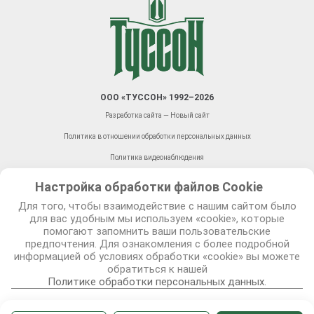
ООО «ТУССОН» 1992–2026
Разработка сайта — Новый сайт
Политика в отношении обработки персональных данных
Политика видеонаблюдения
Правила оказания платежных услуг
Настройка обработки файлов Сookie
Права, связанные с обработкой персональных данных,
Для того, чтобы взаимодействие с нашим сайтом было
механизм их реализации в чат боте Туссон сервис
для вас удобным мы используем «cookie», которые
помогают запомнить ваши пользовательские
© 2026 TUSSON.by
предпочтения. Для ознакомления с более подробной
информацией об условиях обработки «cookie» вы можете
обратиться к нашей
Политике обработки персональных данных.